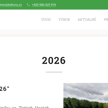
mozlatehory.cz
+420 584 425 919
ÚVOD
VÝBOR
AKTUÁLNĚ
P
2026
26"
níku ve Zlatých Horách