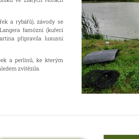
řek a rybářů), závody se
 Langera famózní (kuřecí
rtina připravila luxusní
ček a perlínů, ke kterým
hledem zvítězila.