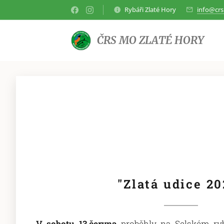
Rybáři Zlaté Hory
info@crs
ČRS MO ZLATÉ HORY
"Zlatá udice 20
V sobotu 13.června
proběhly na Selském ryb