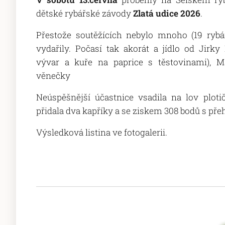
dětské rybářské závody
Zlatá udice 2026
.
Přestože soutěžících nebylo mnoho (19 rybá
vydařily. Počasí tak akorát a jídlo od Jirky
vývar a kuře na paprice s těstovinami), Ma
věnečky
Neúspěšnější účastnice vsadila na lov ploti
přidala dva kapříky a se ziskem 308 bodů s pře
Výsledková listina ve fotogalerii.