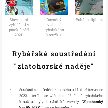
Slavnostní
Oceněný
Pohár a diplom.
vyhlášení v
vedoucí
pátek 3.září
rybářského
2021.
kroužku.
Rybářské soustředění
"zlatohorské naděje"
Součástí soustředění konaného od 1. do 6.července
2022, kterého se zúčastnilo 16 členů rybářského
kroužku, byly i rybářské závody
"
Zlatohorský
kapřík 2022"
(více ve fotogalerii).