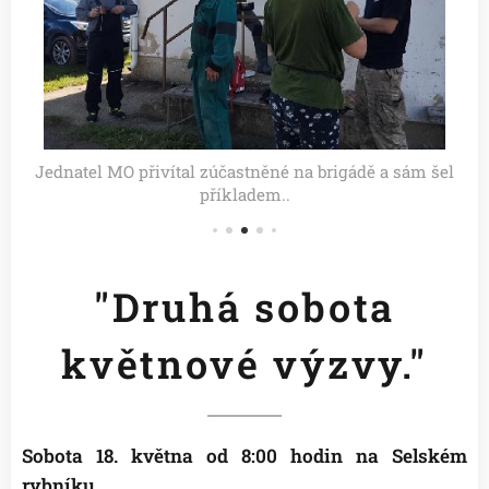
Jednatel MO přivítal zúčastněné na brigádě a sám šel
příkladem..
"Druhá sobota
květnové výzvy."
Sobota 18. května od 8:00 hodin na Selském
rybníku.