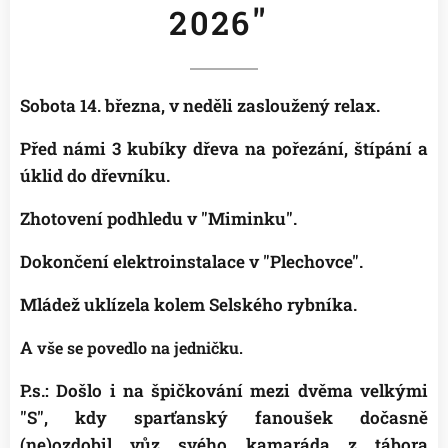
"
2026
Sobota 14. března, v neděli zasloužený relax.
Před námi 3 kubíky dřeva na pořezání, štípání a
úklid do dřevníku.
Zhotovení podhledu v "Miminku".
Dokončení elektroinstalace v "Plechovce".
Mládež uklízela kolem Selského rybníka.
A
vše se povedlo na jedničku.
👍
P.s.: Došlo i na špičkování mezi dvěma velkými
"S", kdy sparťanský fanoušek dočasně
(ne)ozdobil vůz svého kamaráda z tábora