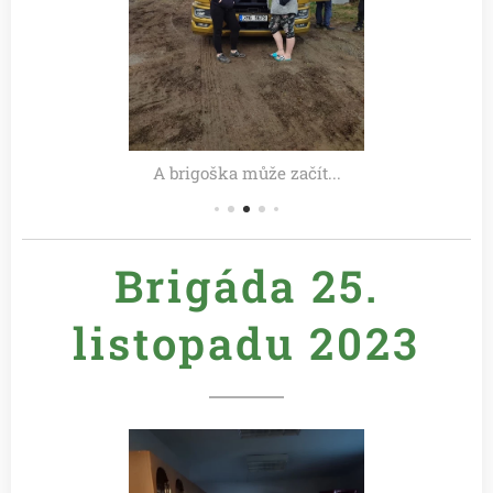
A brigoška může začít...
Brigáda 25.
listopadu 2
023