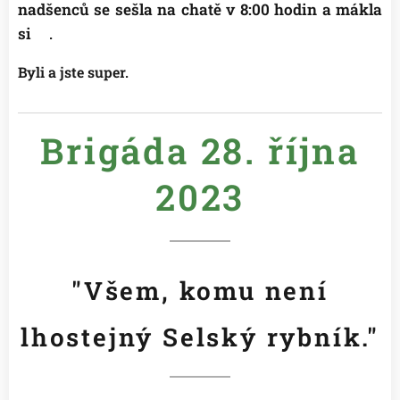
nadšenců se
sešla na chatě v 8:00 hodin a mákla
si
😉.
Byli a jste super.
Brigáda 28. října
2
023
"Všem, komu není
lhostejný Selský rybník."