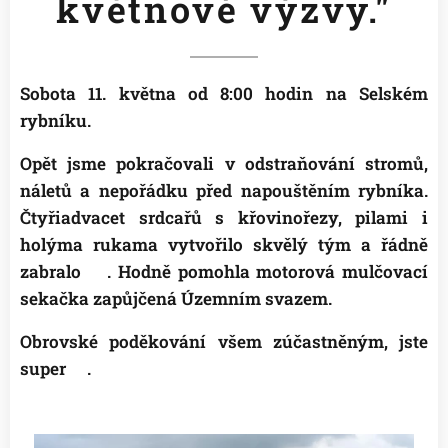
květnové výzvy."
Sobota 11. května od 8:00 hodin na Selském
rybníku.
Opět jsme pokračovali v odstraňování stromů,
náletů a nepořádku před napouštěním rybníka.
Čtyřiadvacet srdcařů s křovinořezy, pilami i
holýma rukama vytvořilo skvělý tým a řádně
zabralo👍. Hodně pomohla motorová mulčovací
sekačka zapůjčená Územním svazem.
Obrovské poděkování všem zúčastněným, jste
super
😉
.