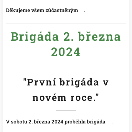
Děkujeme všem zúčastněným
😉
.
Brigáda 2. března
2
024
"První brigáda v
novém roce."
V sobotu 2. března 2024 proběhla brigáda
😉.