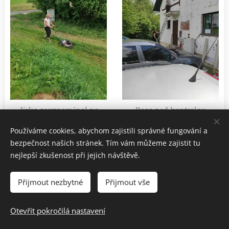
Jirka zavzpomínal na
Peca pod kontrolou
časy, kdy jezdíval s
Marušky.
Používáme cookies, abychom zajistili správné fungování a
kočárkem.
bezpečnost našich stránek. Tím vám můžeme zajistit tu
nejlepší zkušenost při jejich návštěvě.
Brigáda 11.-12.
Přijmout nezbytné
Přijmout vše
března 2022
Otevřít pokročilá nastavení