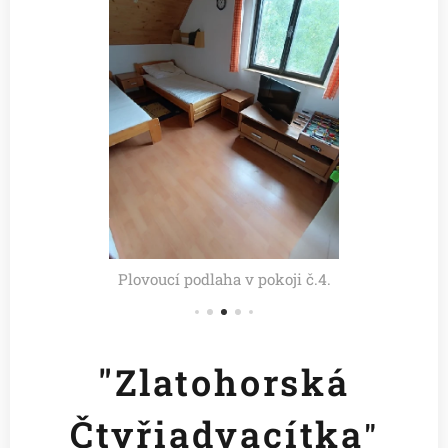
Plovoucí podlaha v pokoji č.4.
"Zlatohorská
Čtyřiadvacítka
"