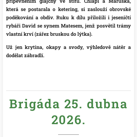
připevněním glajchy ve štítu. Chlapi a Maruška,
která se postarala o ketering, si zaslouží obrovské
poděkování a obdiv. Ruku k dílu přiložili i jeseničtí
rybáři David se synem Matesem, jenž posvětil trámy
vlastní krví (zářez bruskou do lýtka).
Už jen krytina, okapy a svody, výhledově nátěr a
😉👍
dodělat zábradlí.
Brigáda 25. dubna
2026.