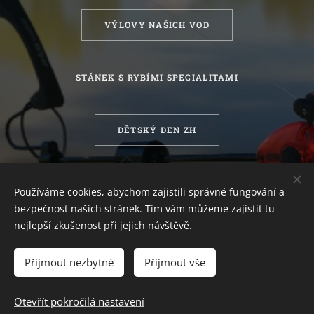
VÝLOVY NAŠICH VOD
STÁNEK S RYBÍMI SPECIALITAMI
DĚTSKÝ DEN ZH
Používáme cookies, abychom zajistili správné fungování a
bezpečnost našich stránek. Tím vám můžeme zajistit tu
nejlepší zkušenost při jejich návštěvě.
Český rybářský svaz, z.s., místní organizace Zlaté Hory
Přijmout nezbytné
Přijmout vše
Sídlo: č.p. 60, 793 76 Zlaté Hory
Ičo
: 452 34 973
Otevřít pokročilá nastavení
RIS portál
Cookies